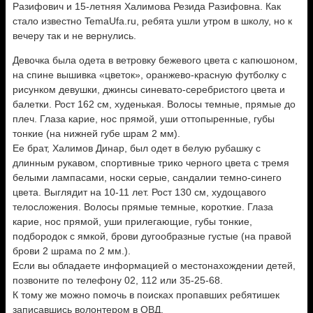
Разифович и 15-летняя Халимова Резида Разифовна. Как
стало известно TemaUfa.ru, ребята ушли утром в школу, но к
вечеру так и не вернулись.
Девочка была одета в ветровку бежевого цвета с капюшоном,
на спине вышивка «цветок», оранжево-красную футболку с
рисунком девушки, джинсы синевато-серебристого цвета и
балетки. Рост 162 см, худенькая. Волосы темные, прямые до
плеч. Глаза карие, нос прямой, уши оттопыренные, губы
тонкие (на нижней губе шрам 2 мм).
Ее брат, Халимов Динар, был одет в белую рубашку с
длинным рукавом, спортивные трико черного цвета с тремя
белыми лампасами, носки серые, сандалии темно-синего
цвета. Выглядит на 10-11 лет. Рост 130 см, худощавого
телосложения. Волосы прямые темные, короткие. Глаза
карие, нос прямой, уши прилегающие, губы тонкие,
подбородок с ямкой, брови дугообразные густые (на правой
брови 2 шрама по 2 мм.).
Если вы обладаете информацией о местонахождении детей,
позвоните по телефону 02, 112 или 35-25-68.
К тому же можно помочь в поисках пропавших ребятишек
записавшись волонтером в ОВД.