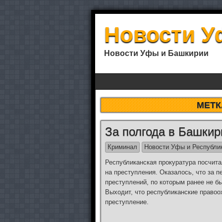
Новости У
Новости Уфы и Башкирии
МЕТК
За полгода в Башкир
Криминал
Новости Уфы и Республи
Республиканская прокуратура посчита
на преступления. Оказалось, что за п
преступлений, по которым ранее не бы
Выходит, что республиканские правоо
преступление.